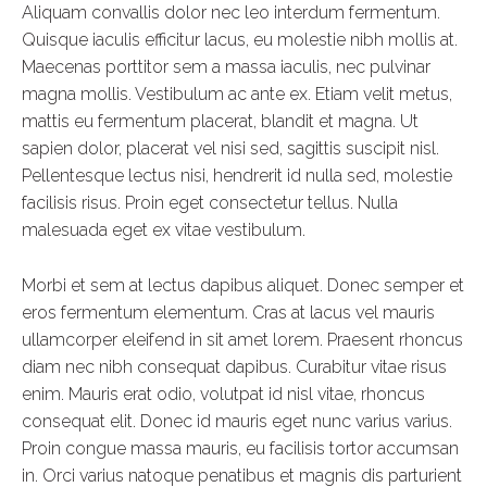
Aliquam convallis dolor nec leo interdum fermentum.
Quisque iaculis efficitur lacus, eu molestie nibh mollis at.
Maecenas porttitor sem a massa iaculis, nec pulvinar
magna mollis. Vestibulum ac ante ex. Etiam velit metus,
mattis eu fermentum placerat, blandit et magna. Ut
sapien dolor, placerat vel nisi sed, sagittis suscipit nisl.
Pellentesque lectus nisi, hendrerit id nulla sed, molestie
facilisis risus. Proin eget consectetur tellus. Nulla
malesuada eget ex vitae vestibulum.
Morbi et sem at lectus dapibus aliquet. Donec semper et
eros fermentum elementum. Cras at lacus vel mauris
ullamcorper eleifend in sit amet lorem. Praesent rhoncus
diam nec nibh consequat dapibus. Curabitur vitae risus
enim. Mauris erat odio, volutpat id nisl vitae, rhoncus
consequat elit. Donec id mauris eget nunc varius varius.
Proin congue massa mauris, eu facilisis tortor accumsan
in. Orci varius natoque penatibus et magnis dis parturient