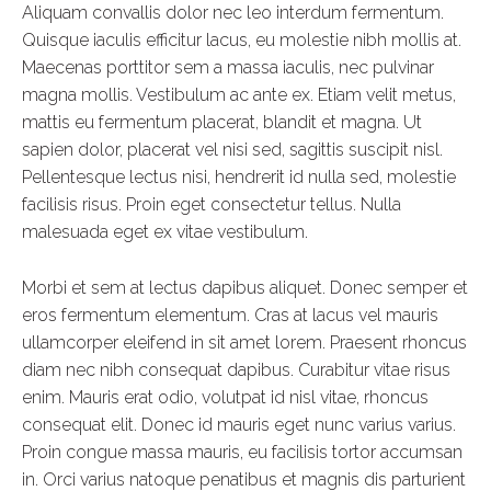
Aliquam convallis dolor nec leo interdum fermentum.
Quisque iaculis efficitur lacus, eu molestie nibh mollis at.
Maecenas porttitor sem a massa iaculis, nec pulvinar
magna mollis. Vestibulum ac ante ex. Etiam velit metus,
mattis eu fermentum placerat, blandit et magna. Ut
sapien dolor, placerat vel nisi sed, sagittis suscipit nisl.
Pellentesque lectus nisi, hendrerit id nulla sed, molestie
facilisis risus. Proin eget consectetur tellus. Nulla
malesuada eget ex vitae vestibulum.
Morbi et sem at lectus dapibus aliquet. Donec semper et
eros fermentum elementum. Cras at lacus vel mauris
ullamcorper eleifend in sit amet lorem. Praesent rhoncus
diam nec nibh consequat dapibus. Curabitur vitae risus
enim. Mauris erat odio, volutpat id nisl vitae, rhoncus
consequat elit. Donec id mauris eget nunc varius varius.
Proin congue massa mauris, eu facilisis tortor accumsan
in. Orci varius natoque penatibus et magnis dis parturient