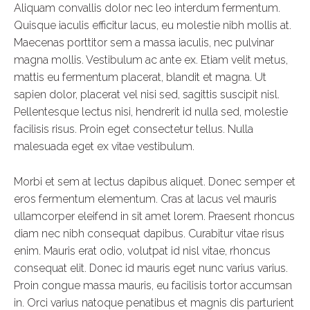
Aliquam convallis dolor nec leo interdum fermentum.
Quisque iaculis efficitur lacus, eu molestie nibh mollis at.
Maecenas porttitor sem a massa iaculis, nec pulvinar
magna mollis. Vestibulum ac ante ex. Etiam velit metus,
mattis eu fermentum placerat, blandit et magna. Ut
sapien dolor, placerat vel nisi sed, sagittis suscipit nisl.
Pellentesque lectus nisi, hendrerit id nulla sed, molestie
facilisis risus. Proin eget consectetur tellus. Nulla
malesuada eget ex vitae vestibulum.
Morbi et sem at lectus dapibus aliquet. Donec semper et
eros fermentum elementum. Cras at lacus vel mauris
ullamcorper eleifend in sit amet lorem. Praesent rhoncus
diam nec nibh consequat dapibus. Curabitur vitae risus
enim. Mauris erat odio, volutpat id nisl vitae, rhoncus
consequat elit. Donec id mauris eget nunc varius varius.
Proin congue massa mauris, eu facilisis tortor accumsan
in. Orci varius natoque penatibus et magnis dis parturient