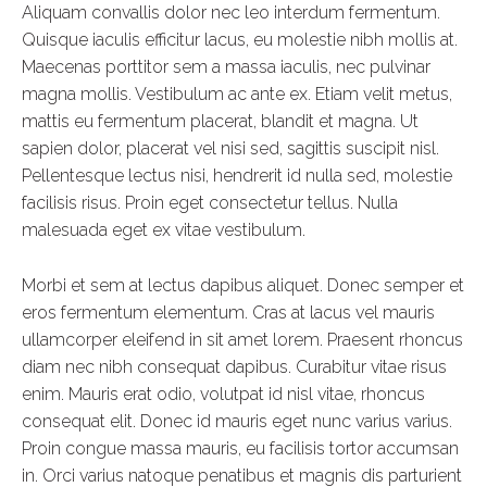
Aliquam convallis dolor nec leo interdum fermentum.
Quisque iaculis efficitur lacus, eu molestie nibh mollis at.
Maecenas porttitor sem a massa iaculis, nec pulvinar
magna mollis. Vestibulum ac ante ex. Etiam velit metus,
mattis eu fermentum placerat, blandit et magna. Ut
sapien dolor, placerat vel nisi sed, sagittis suscipit nisl.
Pellentesque lectus nisi, hendrerit id nulla sed, molestie
facilisis risus. Proin eget consectetur tellus. Nulla
malesuada eget ex vitae vestibulum.
Morbi et sem at lectus dapibus aliquet. Donec semper et
eros fermentum elementum. Cras at lacus vel mauris
ullamcorper eleifend in sit amet lorem. Praesent rhoncus
diam nec nibh consequat dapibus. Curabitur vitae risus
enim. Mauris erat odio, volutpat id nisl vitae, rhoncus
consequat elit. Donec id mauris eget nunc varius varius.
Proin congue massa mauris, eu facilisis tortor accumsan
in. Orci varius natoque penatibus et magnis dis parturient